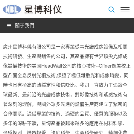
關于我們
廣州星博科儀有限公司是一家專業從事光譜成像設備及相關
技術研發、生產與銷售的公司，其產品擁有世界頂尖光譜成
像設備技術的美國HeadWall公司的核心技術--Offner像差校正
型凸面全息反射光柵技術,保證了極低雜散光和成像畸變，同
時也具有極高的熱穩定性和信噪比。我司一直致力于追蹤全
球最新、最前沿的光譜成像技術，對影像技術和遙感技術有
著深刻的理解，與國外眾多先進的設備生產商建立了緊密的
合作關系。憑借專業的技術、過硬的品質、優質的服務以及
多年的深耕不輟，星博產品被越來越多的應用在材料科學、
遙感探測、
機器視覺、
法庭科學、
生命科學研究、精細化農