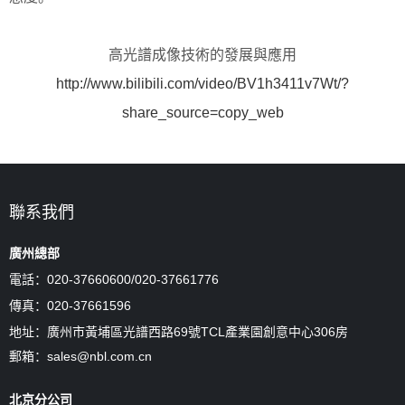
高光譜成像技術的發展與應用
http://www.bilibili.com/video/BV1h3411v7Wt/?
share_source=copy_web
聯系我們
廣州總部
電話：020-37660600/
020-37661776
傳真：020-37661596
地址：廣州市黃埔區光譜西路69號TCL產業園創意中心306房
郵箱：sales@nbl.com.cn
北京分公司